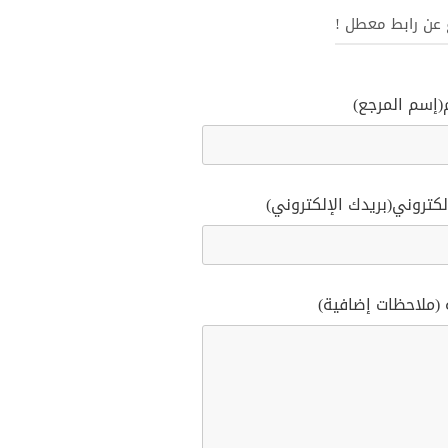
غ عن رابط معطل !
(إسم المرجع)
لكتروني(بريدك الإلكتروني)
 (ملاحظات إضافية)