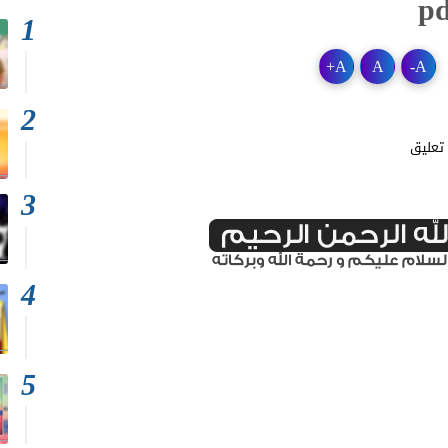
+
A
A
-
A
تعليق