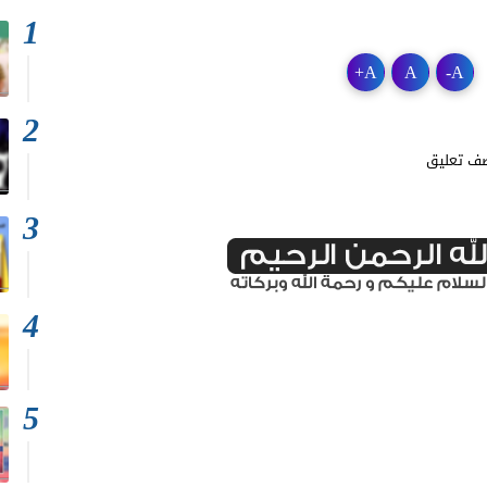
+
A
A
-
A
ف تعليق