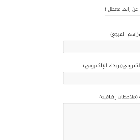
غ عن رابط معطل !
(إسم المرجع)
لكتروني(بريدك الإلكتروني)
 (ملاحظات إضافية)