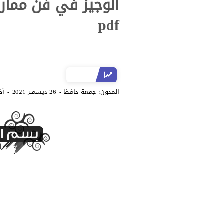
الوجيز في فن ممار
pdf
المدون:
جمعة حافظ
26 ديسمبر 2021
أض