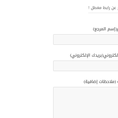
غ عن رابط معطل !
(إسم المرجع)
لكتروني(بريدك الإلكتروني)
 (ملاحظات إضافية)