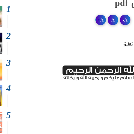
p
+
A
A
-
A
تعليق