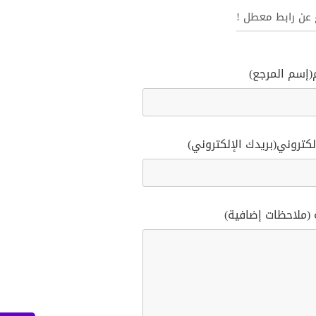
غ عن رابط معطل !
(إسم المرجع)
لكتروني(بريدك الإلكتروني)
 (ملاحظات إضافية)