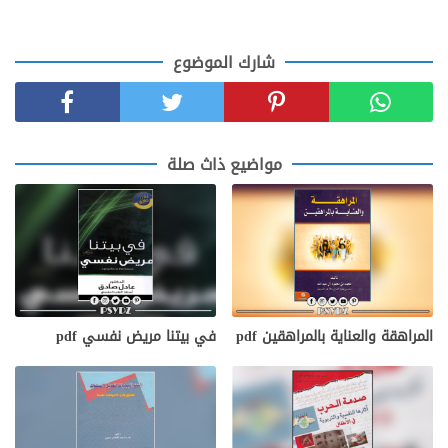
شارك الموضوع
مواضيع ذاث صلة
المراهقة والعناية بالمراهقين pdf
في بيتنا مريض نفسي pdf