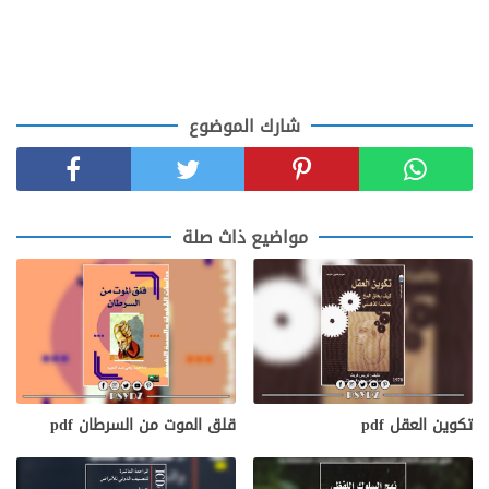
شارك الموضوع
مواضيع ذاث صلة
تكوين العقل pdf
قلق الموت من السرطان pdf