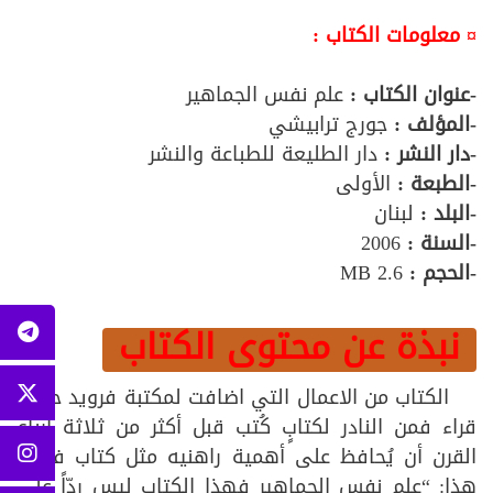
¤ معلومات الكتاب :
-عنوان الكتاب :
علم نفس الجماهير
-المؤلف :
جورج ترابيشي
-دار النشر :
دار الطليعة للطباعة والنشر
-الطبعة :
الأولى
-البلد :
لبنان
-السنة :
2006
-الحجم :
2.6 MB
نبذة عن محتوى الكتاب
الكتاب من الاعمال التي اضافت لمكتبة فرويد حذمة
قراء فمن النادر لكتابٍ كُتب قبل أكثر من ثلاثة أرباع
القرن أن يُحافظ على أهمية راهنيه مثل كتاب فرويد
هذا: “علم نفس الجماهير فهذا الكتاب ليس ردّاً على